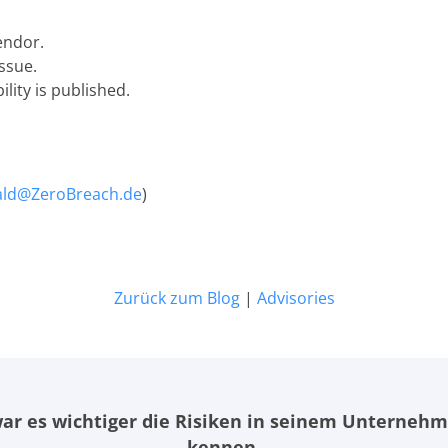
endor.
ssue.
lity is published.
ald@ZeroBreach.de
)
Zurück zum Blog
|
Advisories
ar es wichtiger die Risiken in seinem Unterneh
kennen.