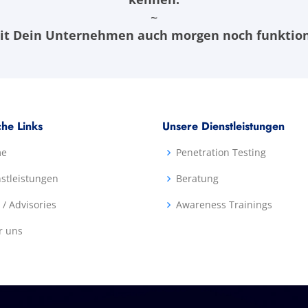
~
t Dein Unternehmen auch morgen noch funktion
che Links
Unsere Dienstleistungen
me
Penetration Testing
stleistungen
Beratung
 / Advisories
Awareness Trainings
r uns