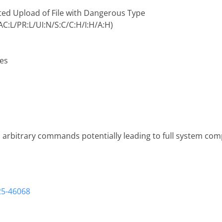
ed Upload of File with Dangerous Type
/AC:L/PR:L/UI:N/S:C/C:H/I:H/A:H)
es
un arbitrary commands potentially leading to full system c
25-46068