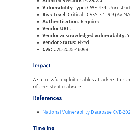
Affected Versions: < 25.2.0
Vulnerability Type:
CWE-434: Unrestrict
Risk Level:
Critical - CVSS 3.1: 9.9 (AV:N
Authentication:
Required
Vendor URL:
Vendor acknowledged vulnerability:
Y
Vendor Status:
Fixed
CVE:
CVE-2025-46068
Impact
A successful exploit enables attackers to r
of persistent malware.​
References
National Vulnerability Database CVE-20
Timeline